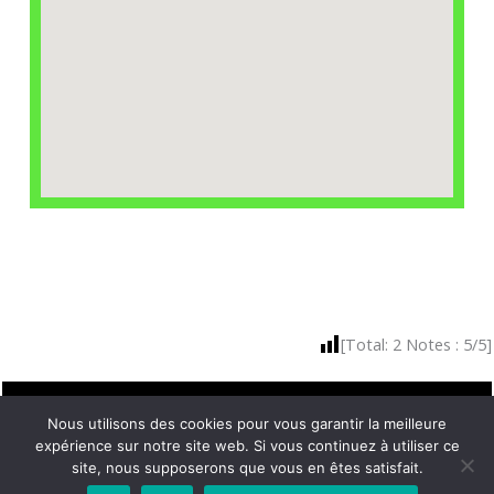
[Total:
2
Notes :
5
/5]
Nous utilisons des cookies pour vous garantir la meilleure
expérience sur notre site web. Si vous continuez à utiliser ce
site, nous supposerons que vous en êtes satisfait.
Besoin d’un dépannage ou d’un remorquage rapide et efficace