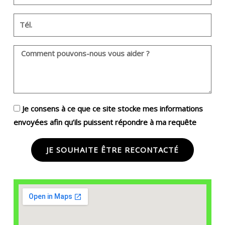
m
o
a
T
m
i
é
l
l
M
.
e
s
s
a
Je consens à ce que ce site stocke mes informations
g
envoyées afin qu’ils puissent répondre à ma requête
e
JE SOUHAITE ÊTRE RECONTACTÉ