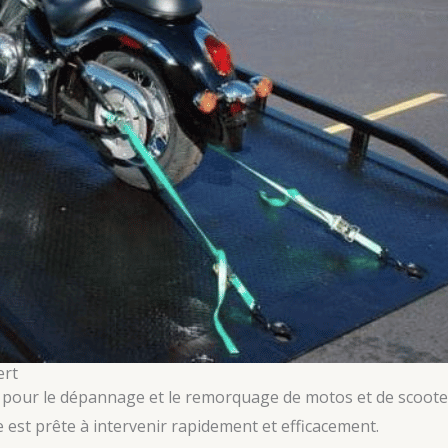
ert
le pour le dépannage et le remorquage de motos et de scoot
 est prête à intervenir rapidement et efficacement.