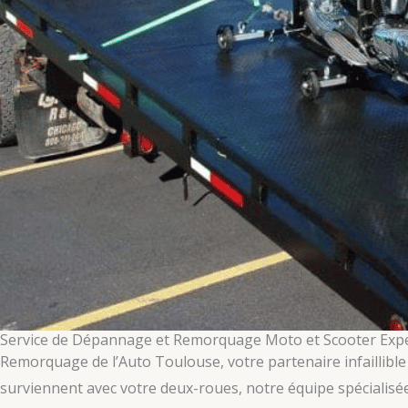
Service de Dépannage et Remorquage Moto et Scooter Exp
Remorquage de l’Auto Toulouse, votre partenaire infaillib
surviennent avec votre deux-roues, notre équipe spécialisée