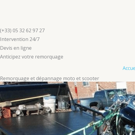
Aller
au
contenu
(+33) 05 32 62 97 27
Intervention 24/7
Devis en ligne
Anticipez votre remorquage
Accue
Remorquage et dépannage moto et scooter