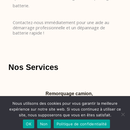
batterie.
Contactez-nous immédiatement pour une aide au
démarrage professionnelle et un dépannage de
batterie rapide !
Nos Services
Remorquage camion,
fourgonnette et 20m cube
Nous utilisons des cookies pour vous garantir la meilleure
expérience sur notre site web. Si vous continuez à utiliser ce
site, nous supposerons que vous en êtes satisfait.
OK
Non
Politique de confidentialité