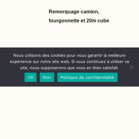
Remorquage camion,
fourgonnette et 20m cube
Nous utilisons des cookies pour vous garantir la meilleure
Ouverture de porte de véhicule
expérience sur notre site web. Si vous continuez à utiliser ce
site, nous supposerons que vous en êtes satisfait.
sans clé
OK
Non
Politique de confidentialité
Aide au démarrage et
dépannage batterie